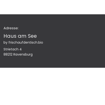
Adresse:
Haus am See
by frischaufdentisch.bio
Strietach 4
88212 Ravensburg
Rufe uns an
0751 - 99 55 88 65
Anfrage se​​​​nden >​​