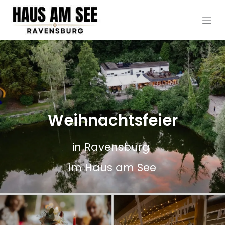
Zum Inhalt springen
Weihnachtsfeier
in Ravensburg
im Haus am See