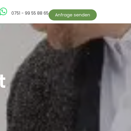
bs
0751 - 99 55 88 65
Anfrage senden
t