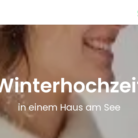
Dein Event
Catering
Kultur-Programm
Über uns
Jo
Winterhochzei
in einem Haus am See