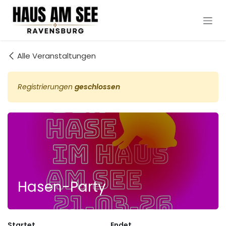
Zum Inhalt springen
Alle Veranstaltungen
Registrierungen
geschlossen
Hasen-Party
Startet
Endet