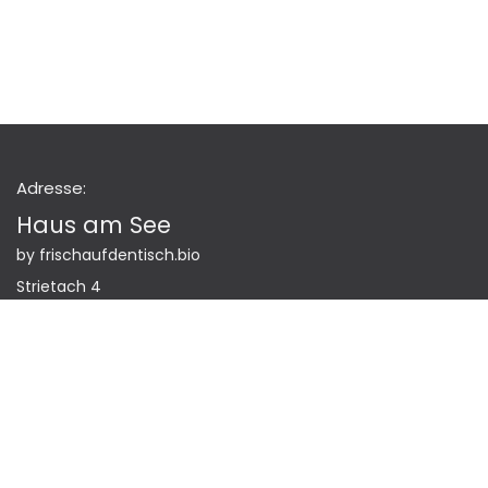
Adresse:
Haus am See
by frischaufdentisch.bio
Strietach 4
88212 Ravensburg
Rufe uns an
0751 - 99 55 88 65