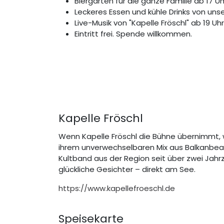
Biergarten für die ganze Familie ab 17 Uh
Leckeres Essen und kühle Drinks von u
Live-Musik von "Kapelle Fröschl" ab 19 Uhr
Eintritt frei. Spende willkommen.
Kapelle Fröschl
Wenn Kapelle Fröschl die Bühne übernimmt, w
ihrem unverwechselbaren Mix aus Balkanbeat
Kultband aus der Region seit über zwei Jah
glückliche Gesichter – direkt am See.
https://www.kapellefroeschl.de
Speisekarte