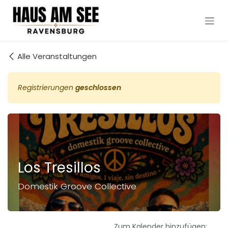
Zum Inhalt springen
Alle Veranstaltungen
Registrierungen
geschlossen
Los Tresillos
Domestik Groove Collective
Zum Kalender hinzufügen: