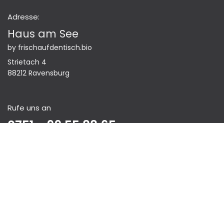
Adresse:
Haus am See
by frischaufdentisch.bio
Strietach 4
88212 Ravensburg
Rufe uns an
0751 - 99 55 88 65
Anfrage se​​​​nden >​​
Schreibe uns eine Nachricht