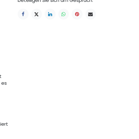
beteiligen Sie sich am Gespräch.
t
 es
iert