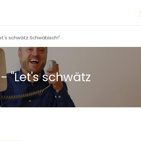
Dein Event
Catering
Kultur-Programm
Über uns
Jo
et's schwätz Schwäbisch!"
 "Let's schwätz