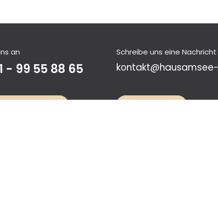
uns an
Schreibe uns eine Nachricht
1 - 99 55 88 65
kontakt@hausamsee-
rage se​​​​nden >​​
Newsletter >
um
•
Über un
s
•
Jobs
•
AGB
•
Widerruf
•
Datensc