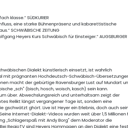
fach klasse.“ SÜDKURIER
hfluss, eine starke Bühnenpräsenz und kabarettistische
 aus.“ SCHWÄBISCHE ZEITUNG
Wolfgang Heyers Kurs Schwäbisch für Einsteiger.“ AUGSBURGER
bischen Dialekt künstlerisch einsetzt, ist wahrlich
mal mit prägnanten Hochdeutsch-Schwäbisch-Übersetzunge
nen macht der gebürtige Ravensburger Lust auf Mundart u
sche „sch" (bisch, hosch, woisch, kasch) sein kann.
kum über. Abwechslungsreich und unterhaltsam zeigt der
tes Relikt längst vergangener Tage ist, sondern eine
 gschwätzt ghört. Live ist Heyer ein Erlebnis, doch auch sei
ine Internet-Dialekt-Videos wurden weit über 1,5 Millionen 
dung „Schlagerspaß mit Andy Borg" dem Moderator die
 Bei RegioTV sind Heyers Hommagen an den Dialekt eine fes