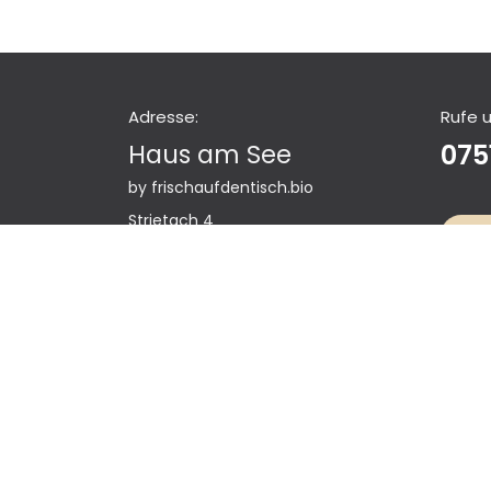
Adresse:
Rufe 
Haus am See
075
by frischaufdentisch.bio
Strietach 4
Anf
88212 Ravensburg
Impress
Copyright © Frischaufdentisch GmbH