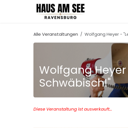
Zum Inhalt springen
Location
Alle Veranstaltungen
Wolfgang Heyer - "L
Wolfgang Heyer -
Schwäbisch!"
Diese Veranstaltung ist ausverkauft...