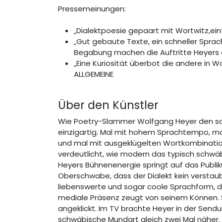
Pressemeinungen:
„Dialektpoesie gepaart mit Wortwitz,ein
„Gut gebaute Texte, ein schneller Sprac
Begabung machen die Auftritte Heyers
„Eine Kuriosität überbot die andere in 
ALLGEMEINE
Über den Künstler
Wie Poetry-Slammer Wolfgang Heyer den schwä
einzigartig. Mal mit hohem Sprachtempo, 
und mal mit ausgeklügelten Wortkombinatio
verdeutlicht, wie modern das typisch schwäbi
Heyers Bühnenenergie springt auf das Publi
Oberschwabe, dass der Dialekt kein verstaub
liebenswerte und sogar coole Sprachform, die
mediale Präsenz zeugt von seinem Können. Se
angeklickt. Im TV brachte Heyer in der Sen
schwäbische Mundart gleich zwei Mal näher.