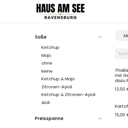
Zum Inhalt springen
Location
Mi
Soße
Ketchup
Majo
ohne
Thail
keine
mit G
Ketchup & Majo
dazu 
Zitronen-Ayioli
13,50
Ketchup & Zitronen-Ayioli
Aioli
Karto
15,00
Preisspanne