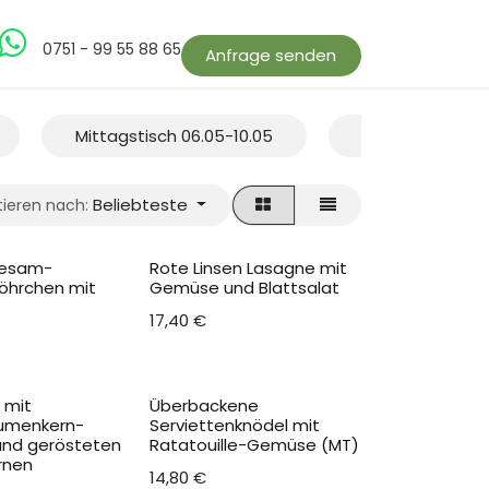
bs
0751 - 99 55 88 65
Anfrage senden
Mittagstisch 06.05-10.05
Mittagstisch 21
Beliebteste
tieren nach:
Sesam-
Rote Linsen Lasagne mit
hrchen mit
Gemüse und Blattsalat
17,40
€
t mit
Überbackene
umenkern-
Serviettenknödel mit
und gerösteten
Ratatouille-Gemüse (MT)
rnen
14,80
€