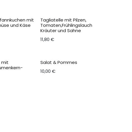
Pfannkuchen mit
Tagliatelle mit Pilzen,
müse und Käse
Tomaten,Frühlingslauch
Kräuter und Sahne
11,80
€
t mit
Salat & Pommes
umenkern-
10,00
€