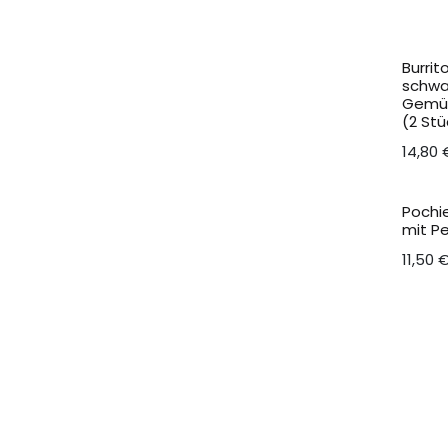
Burrit
schwa
Gemü
(2 Stü
14,80
Pochie
mit Pe
11,50