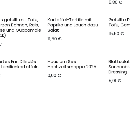
5,80
€
os gefüllt mit Tofu,
Kartoffel-Tortilla mit
Gefüllte 
rzen Bohnen, Reis,
Paprika und Lauch dazu
Tofu, Ge
se und Guacamole
Salat
15,50
€
ck)
11,50
€
€
rtes Ei in Dillsoße
Haus am See
Blattsala
tersilienkartoffeln
Hochzeitsmappe 2025
Sonnenbl
Dressing
€
0,00
€
5,01
€