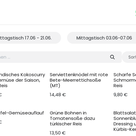
Dein Event
Catering
Kultur-Programm
Über uns
Jo
ttagstisch 17.06 - 21.06.
Mittagstisch 03.06-07.06
Sor
ändisches Kokoscurry
Serviettenknödel mit rote
Scharfe 
emüse der Saison,
Bete-Meerrettichsoße
Schmormö
Reis
(MT)
Reis
€
14,48
€
9,80
€
ffel-Gemüseauflauf
Grüne Bohnen in
Blattsala
Tomatensoße dazu
Sonnenbl
€
türkischer Reis
Dressing 
Kürbis-Ke
13,50
€